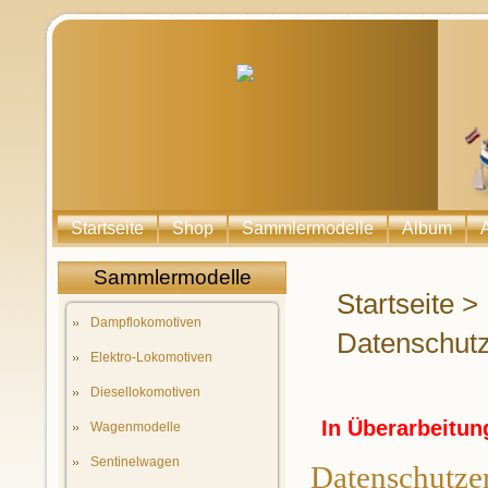
Startseite
Shop
Sammlermodelle
Album
Sammlermodelle
Startseite
>
Dampflokomotiven
Datenschut
Elektro-Lokomotiven
Diesellokomotiven
In Überarbeitu
Wagenmodelle
Sentinelwagen
Datenschutze