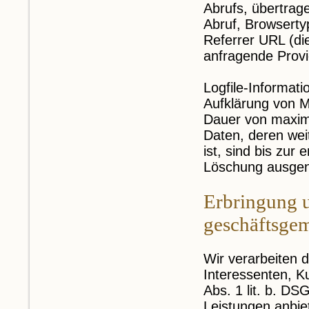
Abrufs, übertrag
Abruf, Browserty
Referrer URL (di
anfragende Provi
Logfile-Informat
Aufklärung von M
Dauer von maxima
Daten, deren wei
ist, sind bis zur
Löschung ausg
Erbringung u
geschäftsge
Wir verarbeiten d
Interessenten, K
Abs. 1 lit. b. DS
Leistungen anbie