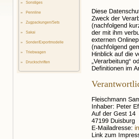
Sonstiges
Diese Datenschut
Pennline
Zweck der Verar
Zugpackungen/Sets
(nachfolgend kur
der mit ihm verb
Sakai
externen Onlinepr
Sonder/Exportmodelle
(nachfolgend gem
Triebwagen
Hinblick auf die 
„Verarbeitung“ od
Druckschriften
Definitionen im 
Verantwortli
Fleischmann Sa
Inhaber: Peter Ef
Auf der Gest 14
47199 Duisburg
E-Mailadresse:
i
Link zum Impre