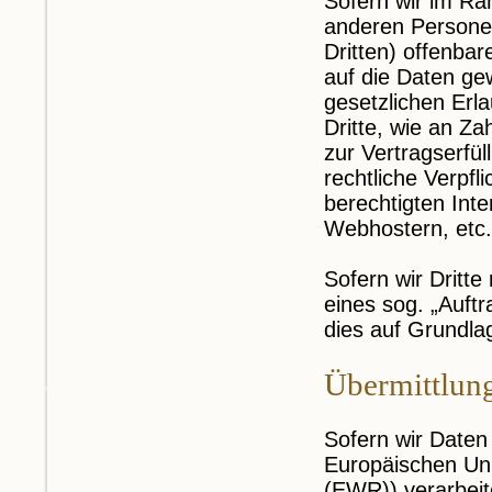
Sofern wir im R
anderen Persone
Dritten) offenbar
auf die Daten gew
gesetzlichen Erl
Dritte, wie an Za
zur Vertragserfüll
rechtliche Verpfl
berechtigten Int
Webhostern, etc.
Sofern wir Dritt
eines sog. „Auft
dies auf Grundl
Übermittlung
Sofern wir Daten 
Europäischen Un
(EWR)) verarbei