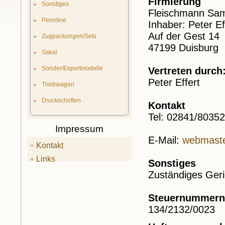
Firmierung
Sonstiges
Fleischmann Sa
Pennline
Inhaber: Peter Ef
Auf der Gest 14
Zugpackungen/Sets
47199 Duisburg
Sakai
Sonder/Exportmodelle
Vertreten durch
Peter Effert
Triebwagen
Druckschriften
Kontakt
Tel: 02841/80352
Impressum
E-Mail:
webmaste
Kontakt
Links
Sonstiges
FAQ
Zuständiges Geri
Sitemap
Steuernummern
134/2132/0023