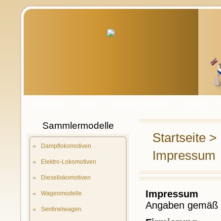
Startseite
Shop
Sammlermodelle
Album
Sammlermodelle
Startseite
>
Dampflokomotiven
Impressum
Elektro-Lokomotiven
Diesellokomotiven
Impressum
Wagenmodelle
Angaben gemäß
Sentinelwagen