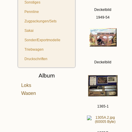
Sonstiges
Deckelbild
Pennline
1949-54
Zugpackungen/Sets
Sakai
Sonder/Exportmodelle
Triebwagen
Druckschriften
Deckelbild
Album
Loks
Wagen
Sets
1365-1
Schiffe etc.