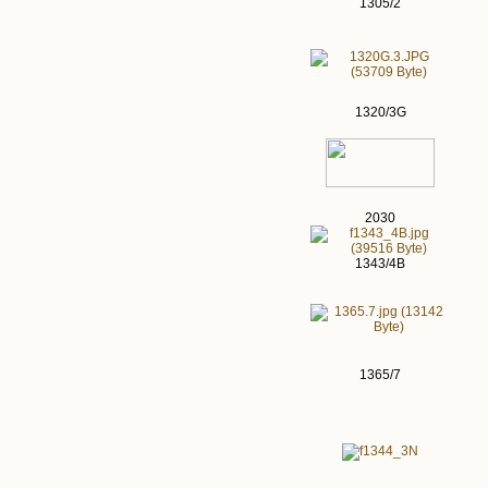
1305/2
1320/3G
2030
1343/4B
1365/7