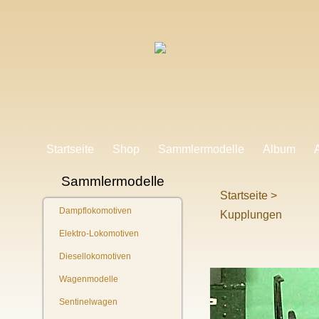
Startseite
Shop
Sammlermodelle
Album
Sammlermodelle
Startseite
>
Dampflokomotiven
Kupplungen
Elektro-Lokomotiven
Diesellokomotiven
Wagenmodelle
Sentinelwagen