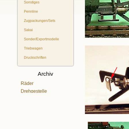
Sonstiges
Pennline
Zugpackungen/Sets
Sakai
Sonder/Exportmodelle
Triebwagen
Druckschriften
Archiv
Räder
Drehgestelle
Kupplungen
Motoren
Verpackungen
Wagen von 1952