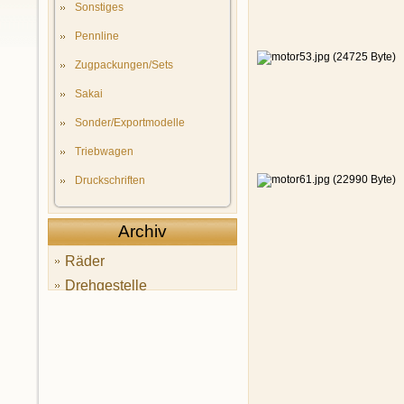
Sonstiges
Pennline
Zugpackungen/Sets
Sakai
Sonder/Exportmodelle
Triebwagen
Druckschriften
Archiv
Räder
Drehgestelle
Kupplungen
Motoren
Verpackungen
Wagen von 1952